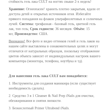
стойкость гель лака CULT на ногтях свыше 2-х недель!
Хранение:
Огнеопасен! хранить плотно закрытым, вдали от
доступа детей и открытых источников огня. Избегайте
прямого попадания на флакон ультрафиолетовых и солнечных
лучей.
Система:
трехфазная - базовый гель, цветной гель
лак, топ гель;
Срок годности:
36 месяцев.
Объём:
15
мл;
Производство:
США.
Внимание!
Все фото и видео оттенков гелей и гель лаков на
нашем сайте выставлены в ознакомительных целях и могут
отличатся от натуральных образцов, поскольку отображение
цветов объекта зависит от индивидуальных настроек вашего
компьютера (монитора, телефона, ноутбука и тд).
Для нанесения гель лака CULT вам понадобится:
1. Инструменты для создания маникюра (если существует
необходимость сделать).
2. Средство 3 в 1
Cleanser & Nail Prep iNails
для очистки,
обезжиривания и снятия липкости.
3. Безкислотный
Primer Ultrabond iNails
.