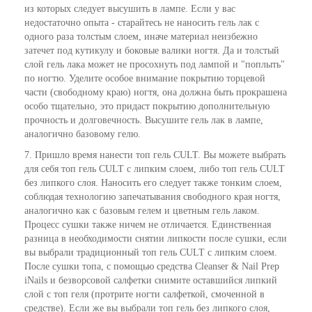
из которых следует высушить в лампе. Если у вас
недостаточно опыта - старайтесь не наносить гель лак с
одного раза толстым слоем, иначе материал неизбежно
затечет под кутикулу и боковые валики ногтя. Да и толстый
слой гель лака может не просохнуть под лампой и "поплыть"
по ногтю. Уделите особое внимание покрытию торцевой
части (свободному краю) ногтя, она должна быть прокрашена
особо тщательно, это придаст покрытию дополнительную
прочность и долговечность. Высушите гель лак в лампе,
аналогично базовому гелю.
7. Пришло время нанести топ гель CULT. Вы можете выбрать
для себя топ гель CULT с липким слоем, либо топ гель CULT
без липкого слоя. Наносить его следует также тонким слоем,
соблюдая технологию запечатывания свободного края ногтя,
аналогично как с базовым гелем и цветным гель лаком.
Процесс сушки также ничем не отличается. Единственная
разница в необходимости снятии липкости после сушки, если
вы выбрали традиционный топ гель CULT с липким слоем.
После сушки топа, с помощью средства Cleanser & Nail Prep
iNails и безворсовой салфетки снимите оставшийся липкий
слой с топ геля (протрите ногти салфеткой, смоченной в
средстве). Если же вы выбрали топ гель без липкого слоя,