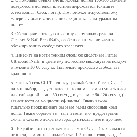
2. С помощью бафика для шлифовки ногтей 100/180 сделайте
поверхность ногтевой пластины шероховатой (снимите
естественный блеск ногтя). Это поможет искусственному
материалу более качественно соединиться с натуральным
ногтем.
3. Обезжирьте ногтевую пластину с помощью средства
Cleanser & Nail Prep iNails, особенное внимание уделите
обезжириванию свободного края ногтя.
4. Нанесите на ногти тонким слоем безкислотный Primer
Ultrabond iNails, и дайте ему полностью высохнуть на воздухе
в течении 30-60 секунд. Тщательно прокрасьте свободный
край ногтя.
5. Базовый гель CULT или каучуковый базовый гель CULT
на ваш выбор, следует наносить тонким слоем и сушить в лед
или гибридной лампе 30 секунд, в уф лампе 60-120 секунд (в
зависимости от мощности уф лампы). Очень важно
тщательно прокрашивать базовым гелем свободный край
ногтя. Таким образом вы "запечатаете" его, предотвратив
сколы и сделаете покрытие гораздо качественнее и прочнее.
6. Покройте ногти цветным гель лаком CULT. В зависимости
от цвета, вам может понадобиться 1-2 тонких слоя, каждый