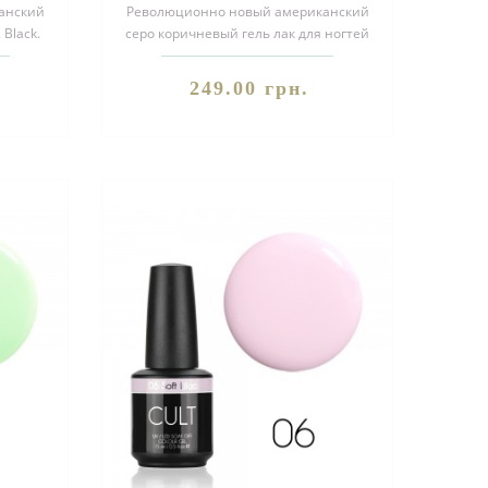
анский
Революционно новый американский
 Black.
серо коричневый гель лак для ногтей
форму..
CULT №03 Thunder.Благодаря своей..
249.00 грн.