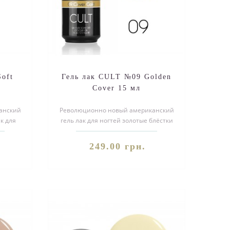
oft
Гель лак CULT №09 Golden
Cover 15 мл
анский
Революционно новый американский
к для
гель лак для ногтей золотые блёстки
k.
CULT №09 Golden Cover. Благодаря..
249.00 грн.