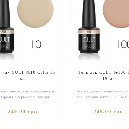
ь лак CULT №10 Calm 15
Гель лак CULT №100 F
мл
15 мл
люционно новый американский
Революционно новый америк
атурально серый гель лак для
гель лак для ногтей CULT №100
тей CULT №10 Calm. Благодаря
Благодаря своей уникальной 
своей ..
249.00 грн.
249.00 грн.