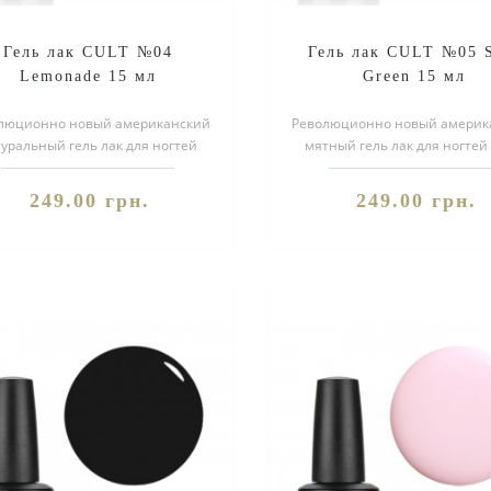
Гель лак CULT №04
Гель лак CULT №05 S
Lemonade 15 мл
Green 15 мл
люционно новый американский
Революционно новый америк
уральный гель лак для ногтей
мятный гель лак для ногтей
LT №04 Lemonade. Благодаря
№05 Soft Green.Благодаря с
своей у..
уника..
249.00 грн.
249.00 грн.