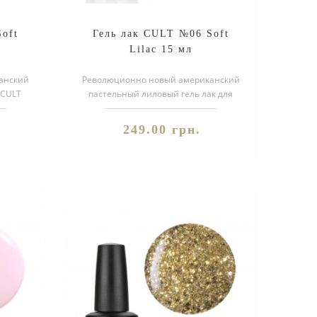
oft
Гель лак CULT №06 Soft
Lilac 15 мл
анский
Революционно новый американский
 CULT
пастельный лиловый гель лак для
воей
ногтей CULT №06 Soft Lilac. Благодар..
249.00 грн.