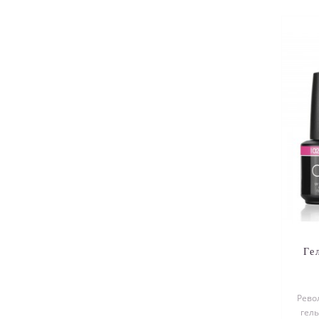
Ге
Рево
гель