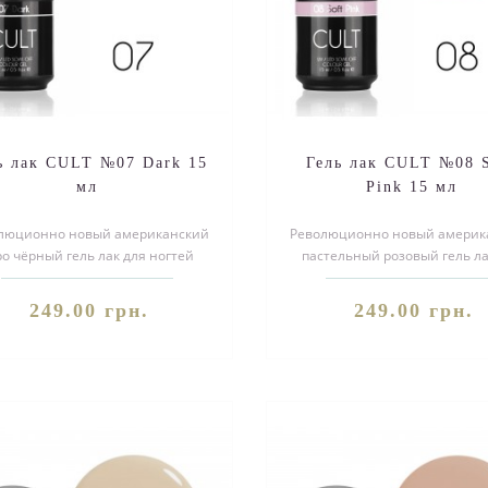
ь лак CULT №07 Dark 15
Гель лак CULT №08 S
мл
Pink 15 мл
люционно новый американский
Революционно новый америк
ро чёрный гель лак для ногтей
пастельный розовый гель ла
LT №07 Dark. Благодаря своей
ногтей CULT №08 Soft Pin
уника..
Благодаря..
249.00 грн.
249.00 грн.