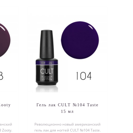
Zooty
Гель лак CULT №104 Taste
15 мл
анский
Революционно новый американский
 Zooty.
гель лак для ногтей CULT №104 Taste.