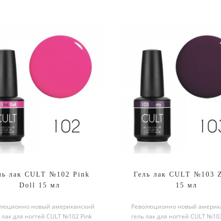
ль лак CULT №102 Pink
Гель лак CULT №103 
Doll 15 мл
15 мл
люционно новый американский
Революционно новый америк
 лак для ногтей CULT №102 Pink
гель лак для ногтей CULT №103