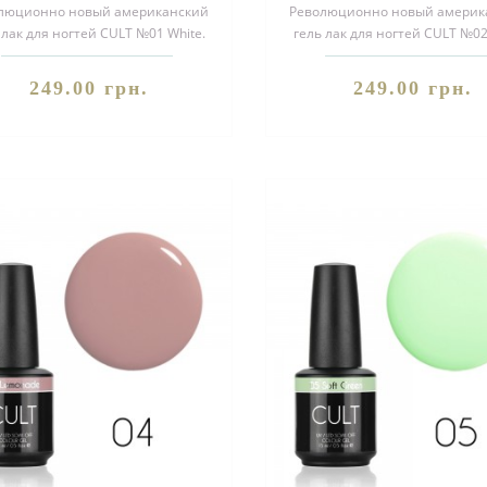
люционно новый американский
Революционно новый америк
 лак для ногтей CULT №01 White.
гель лак для ногтей CULT №02
аботан для использования в с..
Благодаря своей уникальной 
249.00 грн.
249.00 грн.