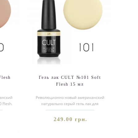
lesh
Гель лак CULT №101 Soft
Flesh 15 мл
анский
Революционно новый американский
 Flesh.
натурально серый гель лак для
форм..
ногтей CULT №101 Soft Flesh.
Благодаря..
249.00 грн.