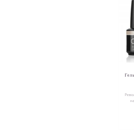
Гел
Рево
н
ног