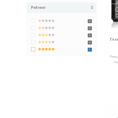
Рейтинг
0
0
0
Гел
0
1
Рево
се
CU