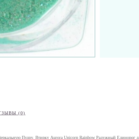
ТЗЫВЫ (0)
Зеркальную Пудру, Втирку Aurora Unicorn Rainbow Радужный Единорог д