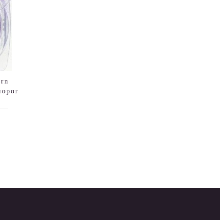
orn
норог