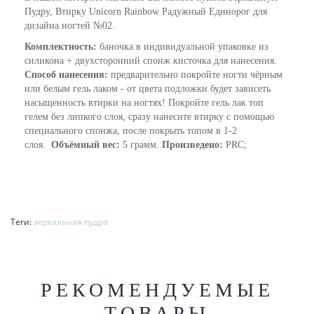
Пудру, Втирку Unicorn Rainbow Радужный Единорог для
дизайна ногтей №02.
Комплектность:
баночка в индивидуальной упаковке из
силикона + двухсторонний спонж кисточка для нанесения.
Способ нанесения:
предварительно покройте ногти чёрным
или белым гель лаком - от цвета подложки будет зависеть
насыщенность втирки на ногтях! Покройте гель лак топ
гелем без липкого слоя, сразу нанесите втирку с помощью
специального спонжа, после покрыть топом в 1-2
слоя.
Объёмный вес:
5 грамм.
Произведено:
PRC;
Теги:
зеркальная пудра
РЕКОМЕНДУЕМЫЕ
ТОВАРЫ