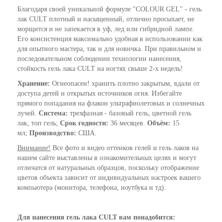
Благодаря своей уникальной формуле "COLOUR GEL" - гель
лак CULT плотный и насыщенный, отлично просыхает, не
морщится и не запекается в уф, лед или гибридной лампе.
Его консистенция максимально удобная в использовании как
для опытного мастера, так и для новичка. При правильном и
последовательном соблюдении технологии нанесения,
стойкость гель лака CULT на ногтях свыше 2-х недель!
Хранение:
Огнеопасен! хранить плотно закрытым, вдали от
доступа детей и открытых источников огня. Избегайте
прямого попадания на флакон ультрафиолетовых и солнечных
лучей.
Система:
трехфазная - базовый гель, цветной гель
лак, топ гель;
Срок годности:
36 месяцев.
Объём:
15
мл;
Производство:
США.
Внимание!
Все фото и видео оттенков гелей и гель лаков на
нашем сайте выставлены в ознакомительных целях и могут
отличатся от натуральных образцов, поскольку отображение
цветов объекта зависит от индивидуальных настроек вашего
компьютера (монитора, телефона, ноутбука и тд).
Для нанесения гель лака CULT вам понадобится: