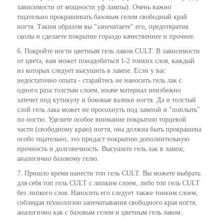
зависимости от мощности уф лампы). Очень важно
тщательно прокрашивать базовым гелем свободный край
ногтя. Таким образом вы "запечатаете" его, предотвратив
сколы и сделаете покрытие гораздо качественнее и прочнее.
6. Покройте ногти цветным гель лаком CULT. В зависимости
от цвета, вам может понадобиться 1-2 тонких слоя, каждый
из которых следует высушить в лампе. Если у вас
недостаточно опыта - старайтесь не наносить гель лак с
одного раза толстым слоем, иначе материал неизбежно
затечет под кутикулу и боковые валики ногтя. Да и толстый
слой гель лака может не просохнуть под лампой и "поплыть"
по ногтю. Уделите особое внимание покрытию торцевой
части (свободному краю) ногтя, она должна быть прокрашена
особо тщательно, это придаст покрытию дополнительную
прочность и долговечность. Высушите гель лак в лампе,
аналогично базовому гелю.
7. Пришло время нанести топ гель CULT. Вы можете выбрать
для себя топ гель CULT с липким слоем, либо топ гель CULT
без липкого слоя. Наносить его следует также тонким слоем,
соблюдая технологию запечатывания свободного края ногтя,
аналогично как с базовым гелем и цветным гель лаком.