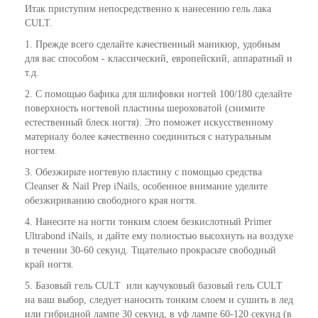
Итак приступим непосредственно к нанесению гель лака
CULT.
1. Прежде всего сделайте качественный маникюр, удобным
для вас способом - классический, европейский, аппаратный и
т.д.
2. С помощью бафика для шлифовки ногтей 100/180 сделайте
поверхность ногтевой пластины шероховатой (снимите
естественный блеск ногтя). Это поможет искусственному
материалу более качественно соединиться с натуральным
ногтем.
3. Обезжирьте ногтевую пластину с помощью средства
Cleanser & Nail Prep iNails, особенное внимание уделите
обезжириванию свободного края ногтя.
4. Нанесите на ногти тонким слоем безкислотный Primer
Ultrabond iNails, и дайте ему полностью высохнуть на воздухе
в течении 30-60 секунд. Тщательно прокрасьте свободный
край ногтя.
5. Базовый гель CULT или каучуковый базовый гель CULT
на ваш выбор, следует наносить тонким слоем и сушить в лед
или гибридной лампе 30 секунд, в уф лампе 60-120 секунд (в