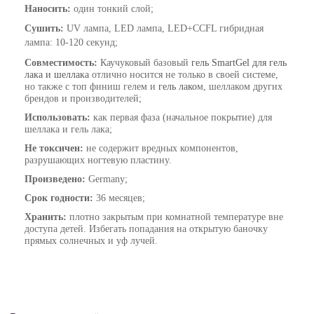
Наносить:
один тонкий слой;
Сушить:
UV лампа, LED лампа, LED+CCFL гибридная
лампа
: 10-120 секунд;
Совместимость:
Каучуковый базовый
гель SmartGel для гель
лака и шеллака
отлично носится не только в своей системе,
но также с топ финиш гелем и
гель лако
м, шеллаком
других
брендов и производителей;
Использовать:
как первая фаза (начальное покрытие) для
шеллака и гель лака;
Не токсичен:
не содержит вредных компонентов,
разрушающих ногтевую пластину.
Произведено:
Germany;
Срок годности:
36 месяцев;
Хранить:
плотно закрытым при комнатной температуре вне
доступа детей. Избегать попадания на открытую баночку
прямых солнечных и уф лучей.