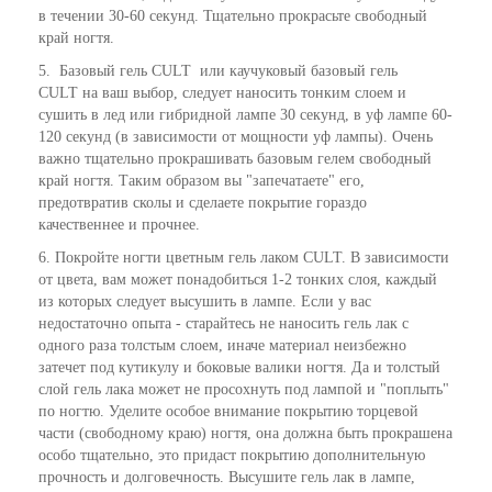
в течении 30-60 секунд. Тщательно прокрасьте свободный
край ногтя.
5. Базовый гель CULT или каучуковый базовый гель
CULT на ваш выбор, следует наносить тонким слоем и
сушить в лед или гибридной лампе 30 секунд, в уф лампе 60-
120 секунд (в зависимости от мощности уф лампы). Очень
важно тщательно прокрашивать базовым гелем свободный
край ногтя. Таким образом вы "запечатаете" его,
предотвратив сколы и сделаете покрытие гораздо
качественнее и прочнее.
6. Покройте ногти цветным гель лаком CULT. В зависимости
от цвета, вам может понадобиться 1-2 тонких слоя, каждый
из которых следует высушить в лампе. Если у вас
недостаточно опыта - старайтесь не наносить гель лак с
одного раза толстым слоем, иначе материал неизбежно
затечет под кутикулу и боковые валики ногтя. Да и толстый
слой гель лака может не просохнуть под лампой и "поплыть"
по ногтю. Уделите особое внимание покрытию торцевой
части (свободному краю) ногтя, она должна быть прокрашена
особо тщательно, это придаст покрытию дополнительную
прочность и долговечность. Высушите гель лак в лампе,