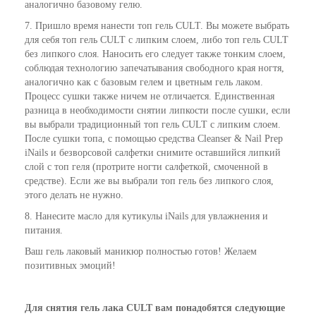
аналогично базовому гелю.
7. Пришло время нанести топ гель CULT. Вы можете выбрать
для себя топ гель CULT с липким слоем, либо топ гель CULT
без липкого слоя. Наносить его следует также тонким слоем,
соблюдая технологию запечатывания свободного края ногтя,
аналогично как с базовым гелем и цветным гель лаком.
Процесс сушки также ничем не отличается. Единственная
разница в необходимости снятии липкости после сушки, если
вы выбрали традиционный топ гель CULT с липким слоем.
После сушки топа, с помощью средства Cleanser & Nail Prep
iNails и безворсовой салфетки снимите оставшийся липкий
слой с топ геля (протрите ногти салфеткой, смоченной в
средстве). Если же вы выбрали топ гель без липкого слоя,
этого делать не нужно.
8. Нанесите масло для кутикулы iNails для увлажнения и
питания.
Ваш гель лаковый маникюр полностью готов! Желаем
позитивных эмоций!
Для снятия гель лака CULT вам понадобятся следующие