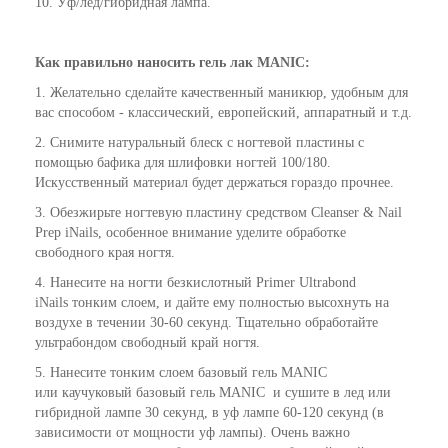
10. Уф/лед/гибридная лампа.
Как
правильно
наносить гель лак
MANIC
:
1. Желательно сделайте качественный маникюр, удобным для
вас способом - классический, европейский, аппаратный и т.д.
2. Снимите натуральный блеск с ногтевой пластины с
помощью бафика для шлифовки ногтей 100/180.
Искусственный материал будет держаться гораздо прочнее.
3. Обезжирьте ногтевую пластину средством Cleanser & Nail
Prep iNails, особенное внимание уделите обработке
свободного края ногтя.
4. Нанесите на ногти безкислотный Primer Ultrabond
iNails тонким слоем, и дайте ему полностью высохнуть на
воздухе в течении 30-60 секунд. Тщательно обработайте
ультрабондом свободный край ногтя.
5. Нанесите тонким слоем базовый гель MANIC
или каучуковый базовый гель MANIC и сушите в лед или
гибридной лампе 30 секунд, в уф лампе 60-120 секунд (в
зависимости от мощности уф лампы). Очень важно