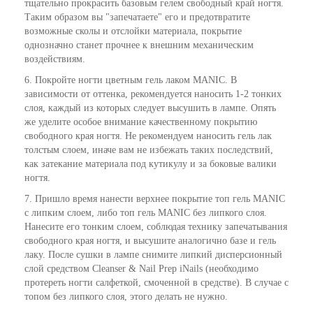
тщательно прокрасить базовым гелем свободный край ногтя.
Таким образом вы "запечатаете" его и предотвратите
возможные сколы и отслойки материала, покрытие
однозначно станет прочнее к внешним механическим
воздействиям.
6. Покройте ногти цветным гель лаком MANIC. В
зависимости от оттенка, рекомендуется наносить 1-2 тонких
слоя, каждый из которых следует высушить в лампе. Опять
же уделите особое внимание качественному покрытию
свободного края ногтя. Не рекомендуем наносить гель лак
толстым слоем, иначе вам не избежать таких последствий,
как затекание материала под кутикулу и за боковые валики
ногтя.
7. Пришло время нанести верхнее покрытие топ гель MANIC
с липким слоем, либо топ гель MANIC без липкого слоя.
Нанесите его тонким слоем, соблюдая технику запечатывания
свободного края ногтя, и высушите аналогично базе и гель
лаку. После сушки в лампе снимите липкий дисперсионный
слой средством Cleanser & Nail Prep iNails (необходимо
протереть ногти салфеткой, смоченной в средстве). В случае с
топом без липкого слоя, этого делать не нужно.