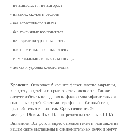
- не выцветает и не выгорает
- никаких сколов и отслоек
- без агрессивного запаха
- без токсичных компонентов
- не портит натуральные ногти
- плотные и насыщенные оттенки
- максимальная стойкость маникюра
- легкая и удобная консистенция
Хранение:
Огнеопасен! храните флакон плотно закрытым,
вне доступа детей и открытых источников огня. Так же
следует избегать попадания на флакон ультрафиолетовых и
солнечных лучей.
Система:
трехфазная - базовый гель,
цветной гель лак, топ гель;
Срок годности:
36
месяцев.
Объём:
8 мл; Все ингредиенты сделаны в
США
.
Внимание!
Все фото и видео оттенков гелей и гель лаков на
нашем сайте выставлены в ознакомительных целях и могут