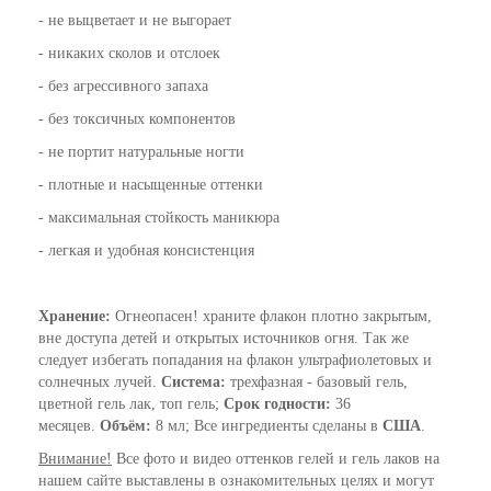
- не выцветает и не выгорает
- никаких сколов и отслоек
- без агрессивного запаха
- без токсичных компонентов
- не портит натуральные ногти
- плотные и насыщенные оттенки
- максимальная стойкость маникюра
- легкая и удобная консистенция
Хранение:
Огнеопасен! храните флакон плотно закрытым,
вне доступа детей и открытых источников огня. Так же
следует избегать попадания на флакон ультрафиолетовых и
солнечных лучей.
Система:
трехфазная - базовый гель,
цветной гель лак, топ гель;
Срок годности:
36
месяцев.
Объём:
8 мл; Все ингредиенты сделаны в
США
.
Внимание!
Все фото и видео оттенков гелей и гель лаков на
нашем сайте выставлены в ознакомительных целях и могут