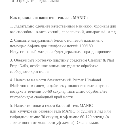
10. Уф/лед/гибридная лампа.
Как
правильно
наносить гель лак
MANIC
:
1. Желательно сделайте качественный маникюр, удобным для
вас способом - классический, европейский, аппаратный и т.д.
2. Снимите натуральный блеск с ногтевой пластины с
помощью бафика для шлифовки ногтей 100/180.
Искусственный материал будет держаться гораздо прочнее.
3. Обезжирьте ногтевую пластину средством Cleanser & Nail
Prep iNails, особенное внимание уделите обработке
свободного края ногтя.
4. Нанесите на ногти безкислотный Primer Ultrabond
iNails тонким слоем, и дайте ему полностью высохнуть на
воздухе в течении 30-60 секунд. Тщательно обработайте
ультрабондом свободный край ногтя.
5. Нанесите тонким слоем базовый гель MANIC
или каучуковый базовый гель MANIC и сушите в лед или
гибридной лампе 30 секунд, в уф лампе 60-120 секунд (в
зависимости от мощности уф лампы). Очень важно