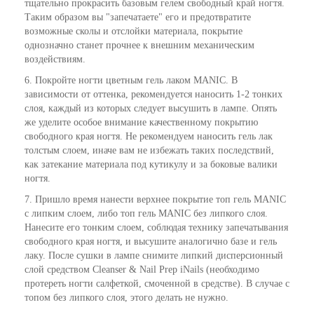
тщательно прокрасить базовым гелем свободный край ногтя.
Таким образом вы "запечатаете" его и предотвратите
возможные сколы и отслойки материала, покрытие
однозначно станет прочнее к внешним механическим
воздействиям.
6. Покройте ногти цветным гель лаком MANIC. В
зависимости от оттенка, рекомендуется наносить 1-2 тонких
слоя, каждый из которых следует высушить в лампе. Опять
же уделите особое внимание качественному покрытию
свободного края ногтя. Не рекомендуем наносить гель лак
толстым слоем, иначе вам не избежать таких последствий,
как затекание материала под кутикулу и за боковые валики
ногтя.
7. Пришло время нанести верхнее покрытие топ гель MANIC
с липким слоем, либо топ гель MANIC без липкого слоя.
Нанесите его тонким слоем, соблюдая технику запечатывания
свободного края ногтя, и высушите аналогично базе и гель
лаку. После сушки в лампе снимите липкий дисперсионный
слой средством Cleanser & Nail Prep iNails (необходимо
протереть ногти салфеткой, смоченной в средстве). В случае с
топом без липкого слоя, этого делать не нужно.