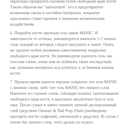
тщательно прокрасить базовым гелем свободный край ногтя.
Таким образом вы "запечатаете" его и предотвратите
возможные сколы и отслойки материала, покрытие
однозначно станет прочнее к внешним механическим
воздействиям.
6. Покройте ногти цветным гель лаком MANIC. В
зависимости от оттенка, рекомендуется наносить 1-2 тонких
слоя, каждый из которых следует высушить в лампе. Опять
же уделите особое внимание качественному покрытию
свободного края ногтя. Не рекомендуем наносить гель лак
толстым слоем, иначе вам не избежать таких последствий,
как затекание материала под кутикулу и за боковые валики
ногтя.
7. Пришло время нанести верхнее покрытие топ гель MANIC
с липким слоем, либо топ гель MANIC без липкого слоя.
Нанесите его тонким слоем, соблюдая технику запечатывания
свободного края ногтя, и высушите аналогично базе и гель
лаку. После сушки в лампе снимите липкий дисперсионный
слой средством Cleanser & Nail Prep iNails (необходимо
протереть ногти салфеткой, смоченной в средстве). В случае с
топом без липкого слоя, этого делать не нужно.