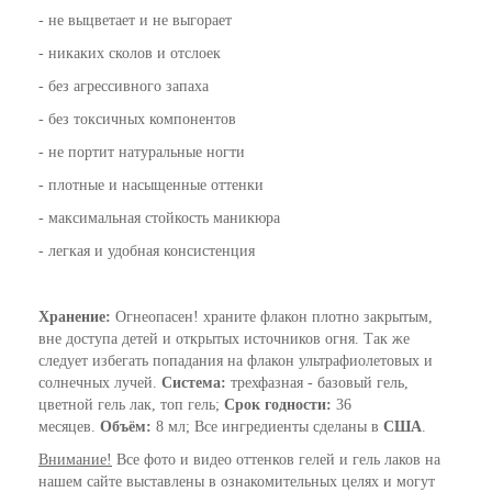
- не выцветает и не выгорает
- никаких сколов и отслоек
- без агрессивного запаха
- без токсичных компонентов
- не портит натуральные ногти
- плотные и насыщенные оттенки
- максимальная стойкость маникюра
- легкая и удобная консистенция
Хранение:
Огнеопасен! храните флакон плотно закрытым,
вне доступа детей и открытых источников огня. Так же
следует избегать попадания на флакон ультрафиолетовых и
солнечных лучей.
Система:
трехфазная - базовый гель,
цветной гель лак, топ гель;
Срок годности:
36
месяцев.
Объём:
8 мл; Все ингредиенты сделаны в
США
.
Внимание!
Все фото и видео оттенков гелей и гель лаков на
нашем сайте выставлены в ознакомительных целях и могут