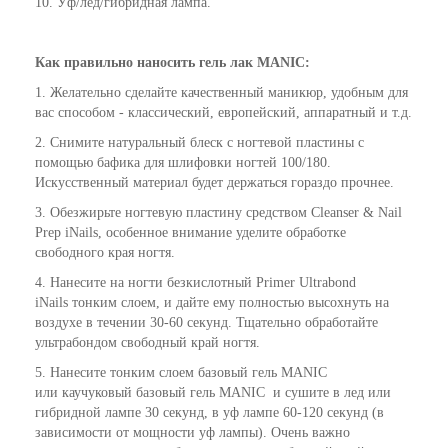
10. Уф/лед/гибридная лампа.
Как
правильно
наносить гель лак
MANIC
:
1. Желательно сделайте качественный маникюр, удобным для
вас способом - классический, европейский, аппаратный и т.д.
2. Снимите натуральный блеск с ногтевой пластины с
помощью бафика для шлифовки ногтей 100/180.
Искусственный материал будет держаться гораздо прочнее.
3. Обезжирьте ногтевую пластину средством Cleanser & Nail
Prep iNails, особенное внимание уделите обработке
свободного края ногтя.
4. Нанесите на ногти безкислотный Primer Ultrabond
iNails тонким слоем, и дайте ему полностью высохнуть на
воздухе в течении 30-60 секунд. Тщательно обработайте
ультрабондом свободный край ногтя.
5. Нанесите тонким слоем базовый гель MANIC
или каучуковый базовый гель MANIC и сушите в лед или
гибридной лампе 30 секунд, в уф лампе 60-120 секунд (в
зависимости от мощности уф лампы). Очень важно