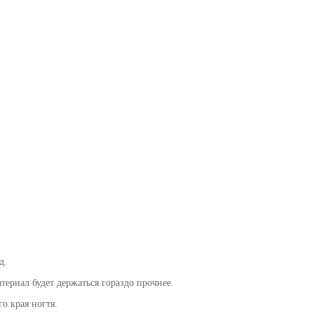
д.
ериал будет держаться гораздо прочнее.
о края ногтя.