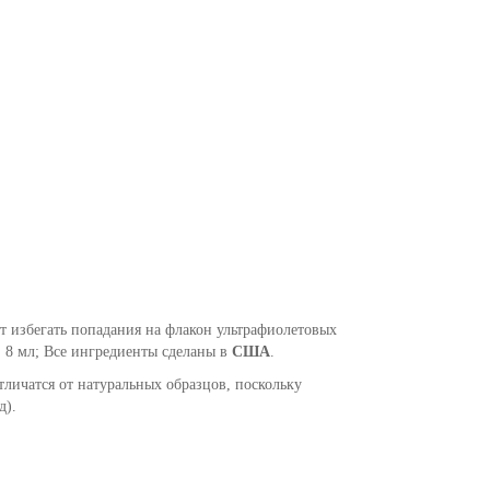
т избегать попадания на флакон ультрафиолетовых
:
8 мл; Все ингредиенты сделаны в
США
.
тличатся от натуральных образцов, поскольку
д).