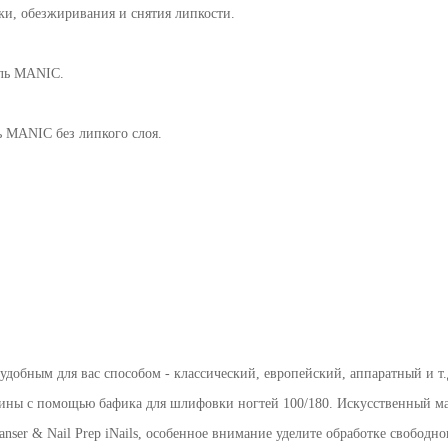
ки, обезжиривания и снятия липкости.
ель MANIC.
ь MANIC без липкого слоя.
удобным для вас способом - классический, европейский, аппаратный и т.
тины с помощью бафика для шлифовки ногтей 100/180. Искусственный мат
nser & Nail Prep iNails, особенное внимание уделите обработке свободног