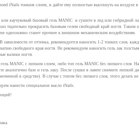
bond iNails тонким слоем, и дайте ему полностью высохнуть на воздухе в
или каучуковый базовый гель MANIC и сушите в лед или гибридной ламп
но тщательно прокрасить базовым гелем свободный край ногтя. Таким об
тие однозначно станет прочнее к внешним механическим воздействиям.
 зависимости от оттенка, рекомендуется наносить 1-2 тонких слоя, каж
ытию свободного края ногтя. Не рекомендуем наносить гель лак толстым
вые валики ногтя.
 гель MANIC с липким слоем, либо топ гель MANIC без липкого слоя. На
те аналогично базе и гель лаку. После сушки в лампе снимите липкий ди
моченной в средстве). В случае с топом без липкого слоя, этого делать н
уем нанести специальное масло iNails.
моций!
лака.