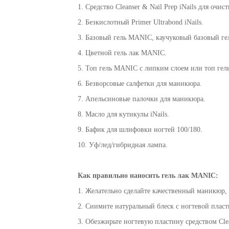
1. Средство
Cleanser & Nail Prep iNails
для очист
2. Безкислотный
Primer Ultrabond iNails
.
3. Базовый гель MANIC, каучуковый базовый г
4. Цветной гель лак MANIC.
5. Топ гель MANIC с липким слоем или топ гел
6. Безворсовые салфетки для маникюра.
7. Апельсиновые палочки для маникюра.
8.
Масло для кутикулы iNails
.
9. Бафик для шлифовки ногтей 100/180.
10. Уф/лед/гибридная лампа.
Как
правильно
наносить гель лак
MANIC
:
1. Желательно сделайте качественный маникюр, 
2. Снимите натуральный блеск с ногтевой плас
3. Обезжирьте ногтевую пластину средством Clea