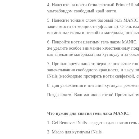
4. Нанесите на ногти безкислотный Primer Ultra
ультрабондом свободный край ногтя.
5. Нанесите тонким слоем базовый гель MANIC 
зависимости от мощности уф лампы). Очень важ
возможные сколы и отслойки материала, покры
6. Покройте ногти цветным гель лаком MANIC. В
же уделите особое внимание качественному покр
как затекание материала под кутикулу и за боко
7. Пришло время нанести верхнее покрытие топ
запечатывания свободного края ногтя, и высуши
iNails (необходимо протереть ногти салфеткой, с
8. Для увлажнения и питания кутикулы рекоменд
Поздравляем! Ваш маникюр готов! Приятных э
Что нужно для снятия гель лака
MANIC
:
1. Gel Remover iNails - средство для снятия гель 
2. Масло для кутикулы iNails.