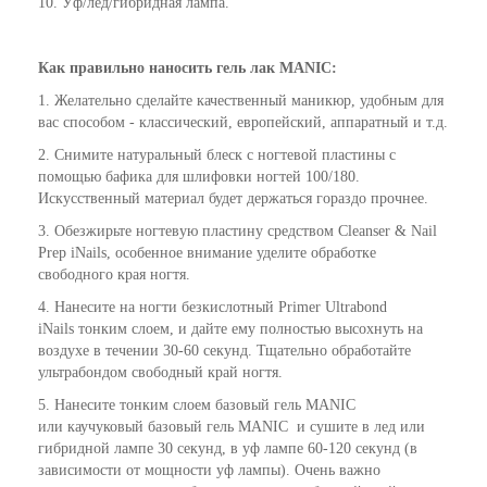
10. Уф/лед/гибридная лампа.
Как
правильно
наносить гель лак
MANIC
:
1. Желательно сделайте качественный маникюр, удобным для
вас способом - классический, европейский, аппаратный и т.д.
2. Снимите натуральный блеск с ногтевой пластины с
помощью бафика для шлифовки ногтей 100/180.
Искусственный материал будет держаться гораздо прочнее.
3. Обезжирьте ногтевую пластину средством Cleanser & Nail
Prep iNails, особенное внимание уделите обработке
свободного края ногтя.
4. Нанесите на ногти безкислотный Primer Ultrabond
iNails тонким слоем, и дайте ему полностью высохнуть на
воздухе в течении 30-60 секунд. Тщательно обработайте
ультрабондом свободный край ногтя.
5. Нанесите тонким слоем базовый гель MANIC
или каучуковый базовый гель MANIC и сушите в лед или
гибридной лампе 30 секунд, в уф лампе 60-120 секунд (в
зависимости от мощности уф лампы). Очень важно