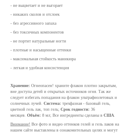
- не выцветает и не выгорает
- никаких сколов и отслоек
- без агрессивного запаха
- без токсичных компонентов
- не портит натуральные ногти
- плотные и насыщенные оттенки
- максимальная стойкость маникюра
- легкая и удобная консистенция
Хранение:
Огнеопасен! храните флакон плотно закрытым,
вне доступа детей и открытых источников огня. Так же
следует избегать попадания на флакон ультрафиолетовых и
солнечных лучей.
Система:
трехфазная - базовый гель,
цветной гель лак, топ гель;
Срок годности:
36
месяцев.
Объём:
8 мл; Все ингредиенты сделаны в
США
.
Внимание!
Все фото и видео оттенков гелей и гель лаков на
нашем сайте выставлены в ознакомительных целях и могут