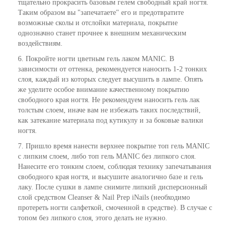
тщательно прокрасить базовым гелем свободный край ногтя.
Таким образом вы "запечатаете" его и предотвратите
возможные сколы и отслойки материала, покрытие
однозначно станет прочнее к внешним механическим
воздействиям.
6. Покройте ногти цветным гель лаком MANIC. В
зависимости от оттенка, рекомендуется наносить 1-2 тонких
слоя, каждый из которых следует высушить в лампе. Опять
же уделите особое внимание качественному покрытию
свободного края ногтя. Не рекомендуем наносить гель лак
толстым слоем, иначе вам не избежать таких последствий,
как затекание материала под кутикулу и за боковые валики
ногтя.
7. Пришло время нанести верхнее покрытие топ гель MANIC
с липким слоем, либо топ гель MANIC без липкого слоя.
Нанесите его тонким слоем, соблюдая технику запечатывания
свободного края ногтя, и высушите аналогично базе и гель
лаку. После сушки в лампе снимите липкий дисперсионный
слой средством Cleanser & Nail Prep iNails (необходимо
протереть ногти салфеткой, смоченной в средстве). В случае с
топом без липкого слоя, этого делать не нужно.