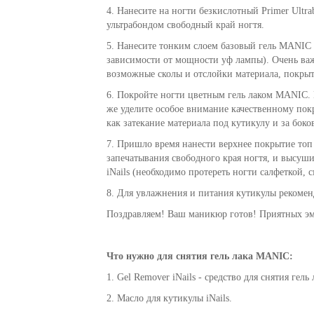
4. Нанесите на ногти безкислотный Primer Ultra
ультрабондом свободный край ногтя.
5. Нанесите тонким слоем базовый гель MANIC 
зависимости от мощности уф лампы). Очень важ
возможные сколы и отслойки материала, покры
6. Покройте ногти цветным гель лаком MANIC. В
же уделите особое внимание качественному покр
как затекание материала под кутикулу и за боко
7. Пришло время нанести верхнее покрытие топ
запечатывания свободного края ногтя, и высуши
iNails (необходимо протереть ногти салфеткой, с
8. Для увлажнения и питания кутикулы рекоменд
Поздравляем! Ваш маникюр готов! Приятных э
Что нужно для снятия гель лака
MANIC
:
1. Gel Remover iNails - средство для снятия гель 
2. Масло для кутикулы iNails.