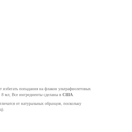
т избегать попадания на флакон ультрафиолетовых
:
8 мл; Все ингредиенты сделаны в
США
.
тличатся от натуральных образцов, поскольку
д).