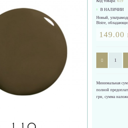
Код товара:
619
В НАЛИЧИИ
Новый, ультрамод
Bistre, обладающ
149.00 
Минимальная сумма
полной предоплат
грн, сумма налож