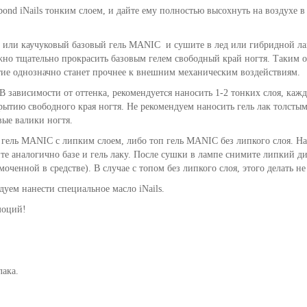
bond iNails тонким слоем, и дайте ему полностью высохнуть на воздухе в
или каучуковый базовый гель MANIC и сушите в лед или гибридной ламп
но тщательно прокрасить базовым гелем свободный край ногтя. Таким об
тие однозначно станет прочнее к внешним механическим воздействиям.
 зависимости от оттенка, рекомендуется наносить 1-2 тонких слоя, каж
ытию свободного края ногтя. Не рекомендуем наносить гель лак толстым
вые валики ногтя.
 гель MANIC с липким слоем, либо топ гель MANIC без липкого слоя. На
те аналогично базе и гель лаку. После сушки в лампе снимите липкий ди
моченной в средстве). В случае с топом без липкого слоя, этого делать н
уем нанести специальное масло iNails.
моций!
лака.