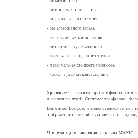
- не меняет цвет
- не выцветает и не выгорает
- никаких сколов и отслоек
- без агрессивного запаха
- без токсичных компонентов
- не портит натуральные ногти
- плотные и насыщенные оттенки
- максимальная стойкость маникюра
- легкая и удобная консистенция
Хранение:
Огнеопасен! храните флакон плотно 
и солнечных лучей.
Система:
трехфазная - базо
Внимание!
Все фото и видео оттенков гелей и г
отображение цветов объекта зависит от индивид
Что нужно для нанесения гель лака MANIC: