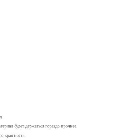
д.
ериал будет держаться гораздо прочнее.
о края ногтя.