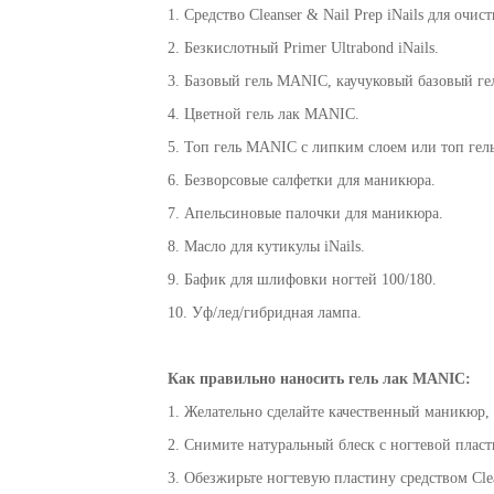
1. Средство
Cleanser & Nail Prep iNails
для очист
2. Безкислотный
Primer Ultrabond iNails
.
3. Базовый гель MANIC, каучуковый базовый г
4. Цветной гель лак MANIC.
5. Топ гель MANIC с липким слоем или топ гел
6. Безворсовые салфетки для маникюра.
7. Апельсиновые палочки для маникюра.
8.
Масло для кутикулы iNails
.
9. Бафик для шлифовки ногтей 100/180.
10. Уф/лед/гибридная лампа.
Как
правильно
наносить гель лак
MANIC
:
1. Желательно сделайте качественный маникюр, 
2. Снимите натуральный блеск с ногтевой плас
3. Обезжирьте ногтевую пластину средством Clea