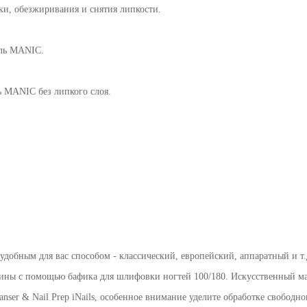
ки, обезжиривания и снятия липкости.
ель MANIC.
ь MANIC без липкого слоя.
удобным для вас способом - классический, европейский, аппаратный и т.
тины с помощью бафика для шлифовки ногтей 100/180. Искусственный мат
nser & Nail Prep iNails, особенное внимание уделите обработке свободног