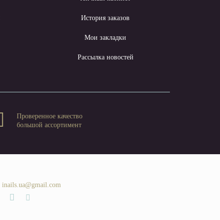
ы
История заказов
Мои закладки
Рассылка новостей
Проверенное качество
большой ассортимент
inails.ua@gmail.com