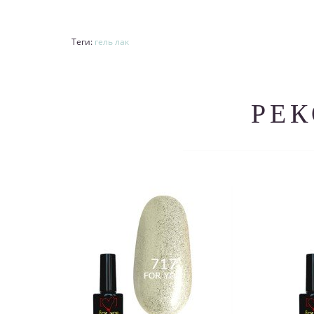
Теги:
гель лак
РЕ