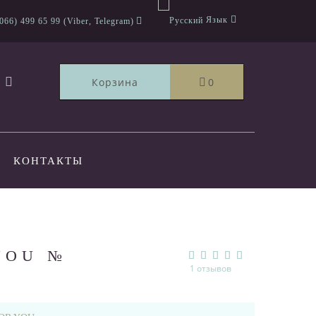
Язык
066) 499 65 99 (Viber, Telegram)
Корзина
0
КОНТАКТЫ
YOU №
1 отзывов