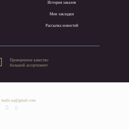
ы
История заказов
Мои закладки
Рассылка новостей
Проверенное качество
большой ассортимент
inails.ua@gmail.com