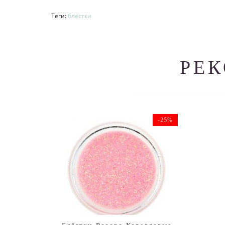
Теги:
блёстки
РЕ
-25%