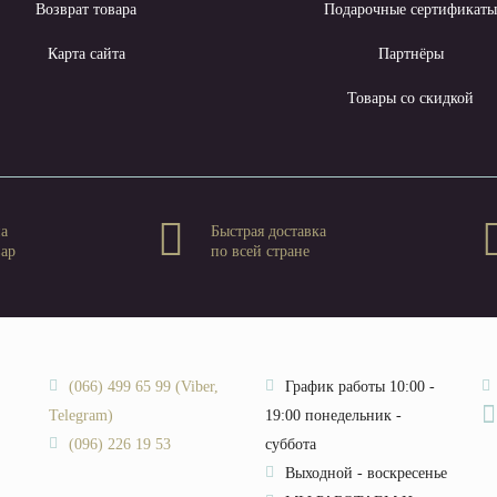
Возврат товара
Подарочные сертификат
Карта сайта
Партнёры
Товары со скидкой
на
Быстрая доставка
вар
по всей стране
(066) 499 65 99 (Viber,
График работы 10:00 -
Telegram)
19:00 понедельник -
(096) 226 19 53
суббота
Выходной - воскресенье