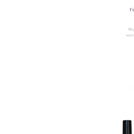
Г
Мо
ногт
эм