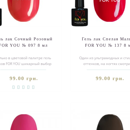
ль лак Сочный Розовый
Гель лак Спелая Мал
FOR YOU № 097 8 мл
FOR YOU № 137 8 
лько в цветовой палитре гель
Один из ультрамодных и ст
ков FOR YOU шикарный выбор
оттенков, на ногтях смотр
розовых оттенков, модные и
выразительно и очень
изысканные то..
красиво.Покупайте..
99.00 грн.
99.00 грн.