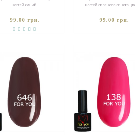
ногтей синий
ногтей сиренево синего цв
рамариновый эмаль, поспешите
микроблеском,
заказать!Поку..
шиммером поспешите .
99.00 грн.
99.00 грн.