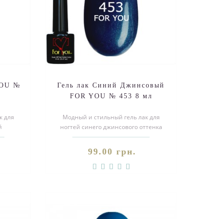
YOU №
Гель лак Синий Джинсовый
FOR YOU № 453 8 мл
к для
Модный и стильный гель лак для
й
ногтей синего джинсового оттенка
шиммер, микроблеск, мерцание, п..
99.00 грн.