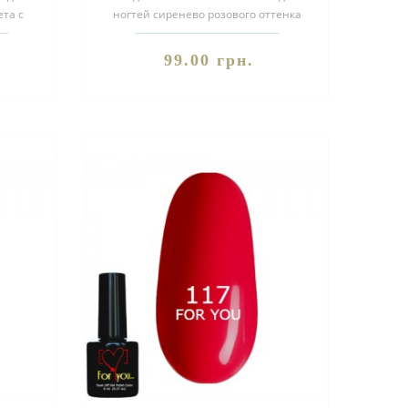
ета с
ногтей сиренево розового оттенка
эмаль поспешите заказать!Покупа..
.
99.00 грн.