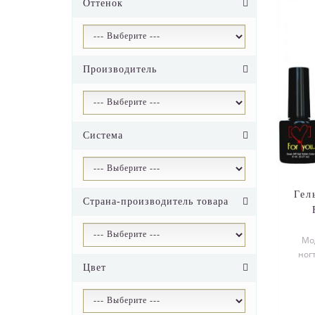
Оттенок
Производитель
Система
Гел
Страна-производитель товара
Мо
ног
эма
Цвет