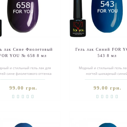
ль лак Сине Фиолетовый
Гель лак Синий FOR 
FOR YOU № 658 8 мл
543 8 мл
дный и стильный гель лак для
Модный и стильный гель ла
тей сине фиолетового оттенка
ногтей шикарный сини
ь, поспешите заказать.Покупа..
эмаль, поспешите
заказать.Покупайте к..
99.00 грн.
99.00 грн.