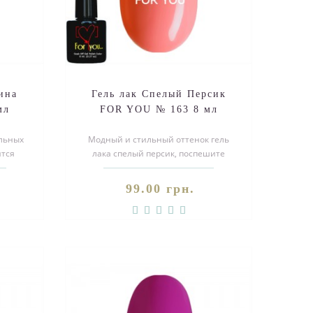
ина
Гель лак Спелый Персик
мл
FOR YOU № 163 8 мл
ильных
Модный и стильный оттенок гель
ится
лака спелый персик, поспешите
заказать.Покупайте качественные и
..
99.00 грн.