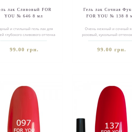
ель лак Сливовый FOR
Гель лак Сочная Фук
YOU № 646 8 мл
FOR YOU № 138 8 
дный и стильный гель лак для
Очень нежный и сочный я
ей глубокого сливового оттенка
розовый, кукольный оттенок
аль поспешите заказать!Поку..
лака, смотрится на ногот
восхитительно..
99.00 грн.
99.00 грн.