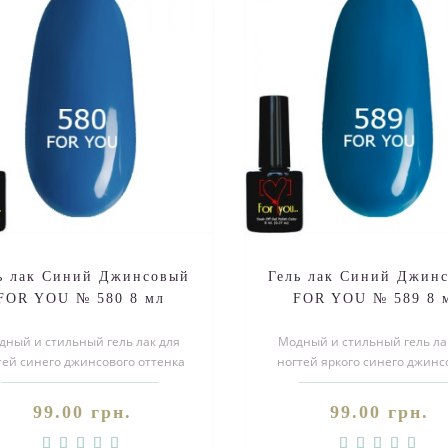
ь лак Синий Джинсовый
Гель лак Синий Джин
FOR YOU № 580 8 мл
FOR YOU № 589 8 
дный и стильный гель лак для
Модный и стильный гель ла
тей синего джинсового оттенка
ногтей яркого синего джинс
ль, поспешите заказать!Покуп..
оттенка эмаль, поспешите зак
99.00 грн.
99.00 грн.