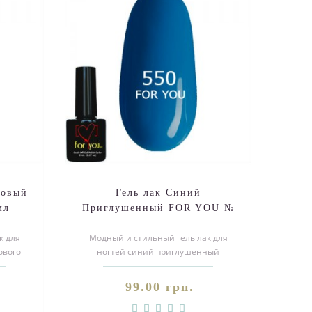
совый
Гель лак Синий
мл
Приглушенный FOR YOU №
550 8 мл
к для
Модный и стильный гель лак для
ового
ногтей синий приглушенный
азат..
эмаль, поспешите заказать!
Покупайте&nb..
99.00 грн.