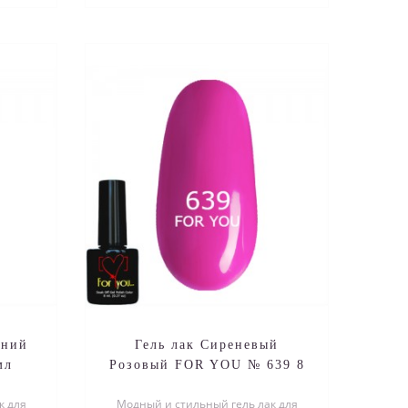
иний
Гель лак Сиреневый
мл
Розовый FOR YOU № 639 8
мл
к для
Модный и стильный гель лак для