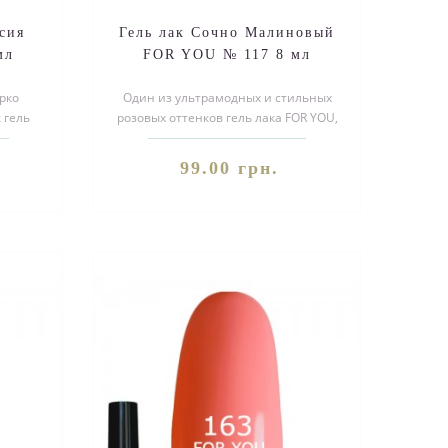
сия
Гель лак Сочно Малиновый
мл
FOR YOU № 117 8 мл
рко
Один из ультрамодных и стильных
 гель
розовых оттенков гель лака FOR YOU,
ках
на ногтях смотрится очень красив..
99.00 грн.