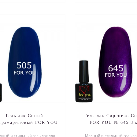
Гель лак Синий
Гель лак Сиренево С
трамариновый FOR YOU
FOR YOU № 645 8 
№ 505 8 мл
дный и стильный гель лак для
Модный и стильный гель ла