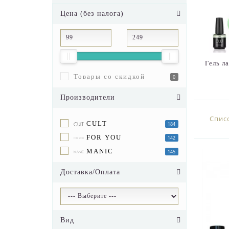
Цена (без налога)
Гель л
Товары со скидкой
0
Производители
Спис
CULT
184
FOR YOU
142
MANIC
145
Доставка/Оплата
Вид