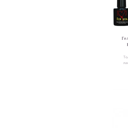
Ге
То
ла